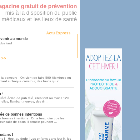
gazine gratuit de prévention
mis à la disposition du public
 médicaux et les lieux de santé
Actu Express
r venir au monde
lus tard
s >>
ononcer sur le système de santé
as par le ministère...
 la demeure On vient de faire 500 kilomètres en
lant à chaque carrefour, des freins qui c ...
 !
mer son médecin
Côté écran de pub télé, elles font au moins 120
elles, flambant neuves, des tir ...
elée de bonnes intentions
 de bonnes intentions On a beau dire que les
eur salle de bains, il semble pourtant ...
éalité
e 2016
edans !
s ! Hop, au dodo ! Les enfants dans leur lit, les