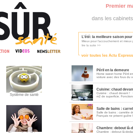
Premier ma
dans les cabinets
L'été: la meilleure saison pou
Mieux pour l'accouchement et mieux p
lire la suite >>
voir toutes les Actu Expres
Les médecins appelés à se pr
Consultés par l'Ordre des médecins, p
Péril en la demeure
lire la suite >>
Home sweet home Péril en
voiture avec des fous du vo
Cuisine: chaud devant
Une campagne de pub pour ai
Cuisine : chaud devant ! 
Système de santé
La pub au service des praticiens?
m2 de superficie. Fonctionn
lire la suite >>
Salle de bains : carr
Salle de bains : carrelée
Français ne prisent guère l
DMP, l'Arlésienne va devenir r
Déploiement prévu au 4ème trimestr
lire la suite >>
Chambre: debout là-d
Chambre : debout là-dedan