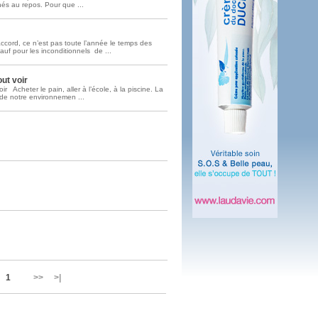
nés au repos. Pour que ...
 plus en 2016
fs n'a pas été inutile
ccord, ce n’est pas toute l’année le temps des
auf pour les inconditionnels de ...
out voir
voir Acheter le pain, aller à l’école, à la piscine. La
ie de notre environnemen ...
1
>> >|