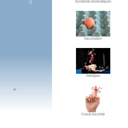
Accidents domestiques
Vaccination
Allergies
/>
Check-list d'été