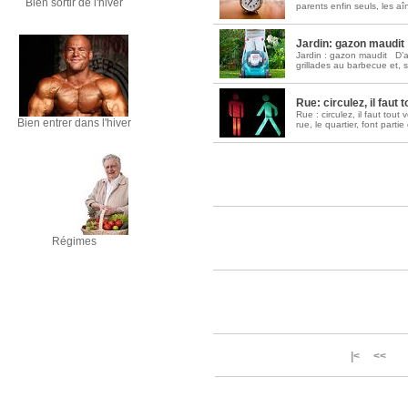
Bien sortir de l'hiver
parents enfin seuls, les aî
Soins palliatifs: 40 millions de
Jardin: gazon maudit
La journée mondiale des soins palliati
Jardin : gazon maudit D’a
lire la suite >>
grillades au barbecue et, s
Rue: circulez, il faut t
Rue : circulez, il faut tout 
Bien entrer dans l'hiver
rue, le quartier, font part
Régimes
|< <<