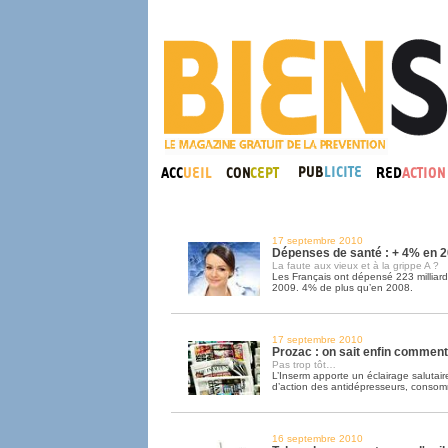
17 septembre 2010
Dépenses de santé : + 4% en 
La faute aux vieux et à la grippe A ?
Les Français ont dépensé 223 milliard
2009. 4% de plus qu’en 2008.
17 septembre 2010
Prozac : on sait enfin comment
Pas trop tôt…
L’Inserm apporte un éclairage salutai
d’action des antidépresseurs, conso
16 septembre 2010