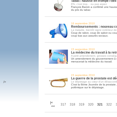
Tabac: hausse en trompe l'oeil
6%, c'est trop... ou pas assez
François Baroin a confirmé une hauss
du prix du tabac
16 septembre 2010
Remboursements : nouveau co
La maladie, bientôt signe extérieur de
Coup de rabot, coup de sabot ou coup
coup bas aux assurés sociaux.
15 septembre 2010
La médecine du travail à la retr
A petit amendement, grosses conséq
Un amendement du gouvernement à son
menacerait la médecine du travail.
15 septembre 2010
La guerre de la prostate est dé
/>
Le dépistage au cœur d’un désaccord 
C’est la 6ème Journée de la prostate
polémique sur le dépistage.
|<
317
318
319
320
321
322
<<