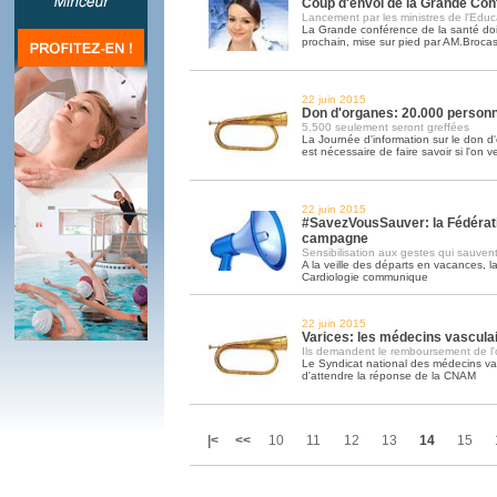
Coup d'envoi de la Grande Con
Lancement par les ministres de l'Educ
La Grande conférence de la santé doit
prochain, mise sur pied par AM.Brocas 
22 juin 2015
Don d'organes: 20.000 personn
5.500 seulement seront greffées
La Journée d'information sur le don d'
est nécessaire de faire savoir si l'on v
22 juin 2015
#SavezVousSauver: la Fédérati
campagne
Sensibilisation aux gestes qui sauven
A la veille des départs en vacances, 
Cardiologie communique
22 juin 2015
Varices: les médecins vasculai
Ils demandent le remboursement de l'
Le Syndicat national des médecins va
d'attendre la réponse de la CNAM
|<
<<
10
11
12
13
14
15