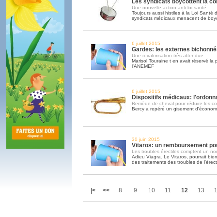
Les syndicats boycottent la co
Une nouvelle action anti-loi santé
Toujours aussi histiles à la Loi Santé 
syndicats médicaux menacent de boyco
6 juillet 2015
Gardes: les externes bichonnés
Une revalorisation très attendue
Marisol Touraine t en avait réservé la
l'ANEMEF
6 juillet 2015
Dispositifs médicaux: l'ordon
Remède de cheval pour réduire les co
Bercy a repéré un gisement d'économie
30 juin 2015
Vitaros: un remboursement po
Les troubles érectiles comptent un no
Adieu Viagra. Le Vitaros, pourrait bi
des traitements des troubles de l'érect
|<
<<
8
9
10
11
12
13