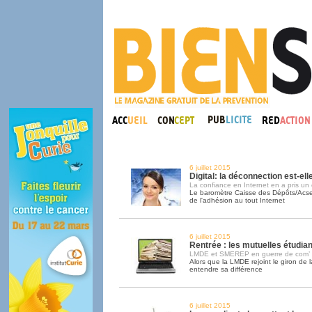
6 juillet 2015
Digital: la déconnection est-el
La confiance en Internet en a pris un
Le baromètre Caisse des Dépôts/Acse
de l'adhésion au tout Internet
6 juillet 2015
Rentrée : les mutuelles étudian
LMDE et SMEREP en guerre de com’
Alors que la LMDE rejoint le giron de
entendre sa différence
6 juillet 2015