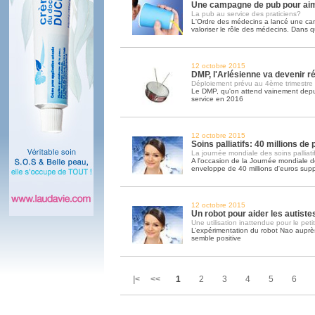
Une campagne de pub pour ai
La pub au service des praticiens?
L'Ordre des médecins a lancé une c
valoriser le rôle des médecins. Dans q
12 octobre 2015
DMP, l'Arlésienne va devenir ré
Déploiement prévu au 4ème trimestre
Le DMP, qu'on attend vainement depui
service en 2016
12 octobre 2015
Soins palliatifs: 40 millions de
La journée mondiale des soins palliatif
A l'occasion de la Journée mondiale des
enveloppe de 40 millions d'euros sup
12 octobre 2015
Un robot pour aider les autiste
Une utilisation inattendue pour le peti
L’expérimentation du robot Nao auprès
semble positive
|< <<
1
2
3
4
5
6