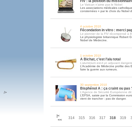
FIV : la position du missionnair
Le Vatican n’aime pas le Nobel
Les associations médicales catholique
consternées » par le choix du Nobel 
4 octobre 2010
Fécondation in vitro : merci pa
Le pionnier de la FIV récompensé à 8
Le physiologiste britannique Robert G.
Nobel de Médecine.
1 octobre 2010
A Bichat, c’est l’alu total
L’aluminium est-il un adjuvant danger
L’Académie de Médecine profite des E
faire la guerre aux rumeurs.
30 septembre 2010
Bisphénol A : ça craint ou pas 
/>
L’Agence de Sécurité Européenne dit
L’EFSA, saisie par la Commission eur
vient de trancher : pas de danger.
|<
314
315
316
317
318
319
<<