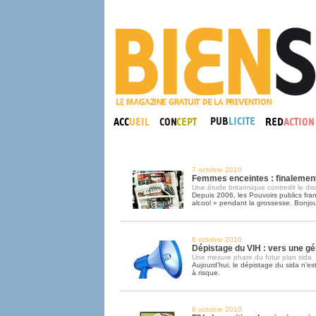
7 octobre 2010
Femmes enceintes : finalement,
Une étude britannique contredit le disc
Depuis 2006, les Pouvoirs publics fran
alcool » pendant la grossesse. Bonjou
6 octobre 2010
Dépistage du VIH : vers une gé
Une mesure phare du futur plan sida
Aujourd’hui, le dépistage du sida n’e
à risque.
6 octobre 2010