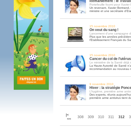
Remaniement : le Travail,
Portefeuille fourni pour Xavier
Un revenant, Xavier Bertrand,
ministre et une secrétaire d’Eta
15 novembre 2010
On veut du sang !
Lancement d’une campagne d
Plus que les années précéden
l’Etablissement Français du S
15 novembre 2010
Cancer du col de l’utér
Le ministère de la Santé déjà s
La Haute Autorité de Santé n’a
recommandation au nouveau mi
9 novembre 2010
Hiver : la stratégie Ponce
L’hygiène, première arme antiv
Des experts, réunis aujourd’hui 
première arme antivirus tient 
|<
308
309
310
311
312
3
<<