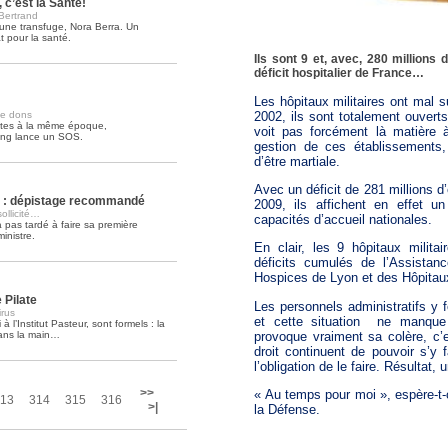
 c’est la Santé!
 Bertrand
 une transfuge, Nora Berra. Un
Soins palliatifs: 40 millions de
t pour la santé.
La journée mondiale des soins palliati
Ils sont 9 et, avec, 280 millions d
lire la suite >>
déficit hospitalier de France…
Les hôpitaux militaires ont mal s
2002, ils sont totalement ouvert
e dons
tes à la même époque,
voit pas forcément là matière à
ang lance un SOS.
gestion de ces établissements, 
d’être martiale.
Avec un déficit de 281 millions d
us : dépistage recommandé
2009, ils affichent en effet 
ollicité…
capacités d’accueil nationales.
 pas tardé à faire sa première
nistre.
En clair, les 9 hôpitaux militai
déficits cumulés de l’Assistan
Hospices de Lyon et des Hôpitau
 Pilate
Les personnels administratifs y f
irus
et cette situation
ne manque 
à l’Institut Pasteur, sont formels : la
provoque vraiment sa colère, c’es
dans la main…
droit continuent de pouvoir s’y f
l’obligation de le faire. Résultat,
>>
« Au temps pour moi », espère-t-
13
314
315
316
>|
la Défense.