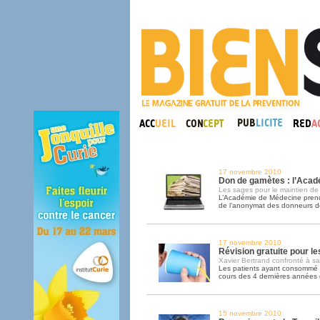
17 novembre 2010
Don de gamètes : l’Acad
Les sages pour le maintien de
L’Académie de Médecine prend 
de l’anonymat des donneurs d
17 novembre 2010
Révision gratuite pour l
Xavier Bertrand confronté à sa
Les patients ayant consommé 
cours des 4 dernières années d
15 novembre 2010