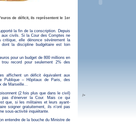
 plus en 2016
fs n'a pas été inutile
’euros de déficit, ils représentent le 1er
upporté la fin de la conscription. Depuis
s aux civils. Si la Cour des Comptes ne
 critique, elle dénonce sévèrement la
dont la discipline budgétaire est loin
’euros pour un budget de 800 millions en
un trou record pour seulement 2% des
res affichent un déficit équivalent aux
ce Publique – Hôpitaux de Paris, des
x de Marseille…
oisonnent (2 fois plus que dans le civil)
/>
pas d’énerver la Cour. Mais ce qui
t que, si les militaires et leurs ayant-
aire soigner gratuitement, ils n’ont pas
 une sous-activité inquiétante.
on entendre de la bouche du Ministre de