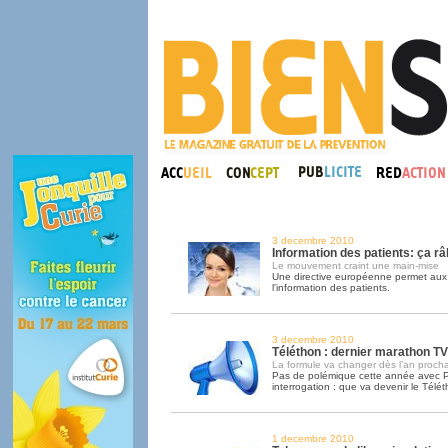
3 decembre 2010
Information des patients: ça râ
Le mouvement craint une main-mise
Une directive européenne permet aux
l'information des patients.
3 decembre 2010
Téléthon : dernier marathon TV
La formule va changer dès l’an procha
Pas de polémique cette année avec P
interrogation : que va devenir le Télé
1 decembre 2010