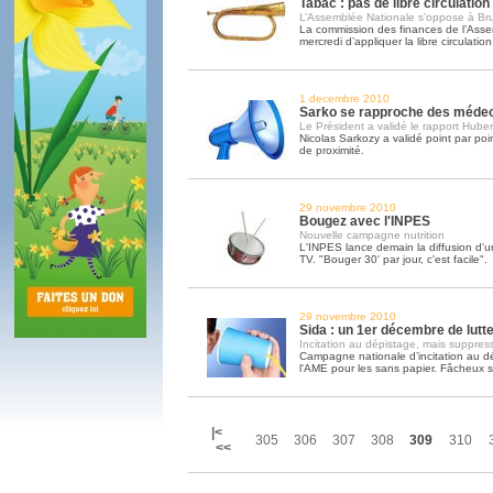
Tabac : pas de libre circulation
L’Assemblée Nationale s’oppose à Bru
La commission des finances de l’Asse
mercredi d’appliquer la libre circulatio
1 decembre 2010
Sarko se rapproche des méde
Le Président a validé le rapport Huber
Nicolas Sarkozy a validé point par poi
de proximité.
29 novembre 2010
Bougez avec l'INPES
Nouvelle campagne nutrition
L'INPES lance demain la diffusion d'
TV. "Bouger 30' par jour, c'est facile".
29 novembre 2010
Sida : un 1er décembre de lutt
Incitation au dépistage, mais suppres
Campagne nationale d’incitation au d
l'AME pour les sans papier. Fâcheux 
|<
305
306
307
308
309
310
<<