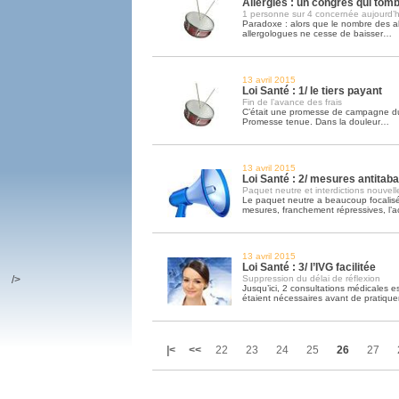
Allergies : un congrès qui tomb
1 personne sur 4 concernée aujourd’h
Paradoxe : alors que le nombre des al
allergologues ne cesse de baisser…
13 avril 2015
Loi Santé : 1/ le tiers payant
Fin de l’avance des frais
C’était une promesse de campagne du
Promesse tenue. Dans la douleur…
13 avril 2015
Loi Santé : 2/ mesures antitab
Paquet neutre et interdictions nouvell
Le paquet neutre a beaucoup focalisé 
mesures, franchement répressives, l
13 avril 2015
Loi Santé : 3/ l’IVG facilitée
/>
Suppression du délai de réflexion
Jusqu’ici, 2 consultations médicales
étaient nécessaires avant de pratiqu
|<
<<
22
23
24
25
26
27