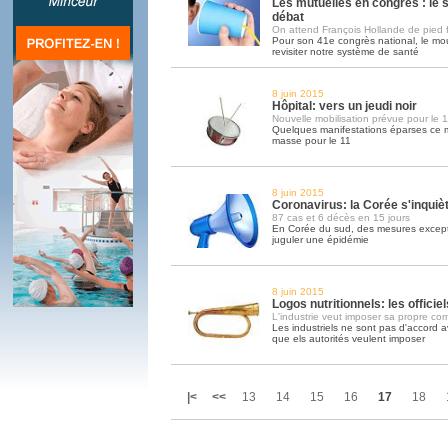
Les mutuelles en congrès : le
débat
On attend François Hollande de pied 
Pour son 41e congrès national, le mo
revisiter notre système de santé
8 juin 2015
Hôpital: vers un jeudi noir
Nouvelle mobilisation prévue pour le 1
Quelques manifestations éparses ce m
masse pour le 11
8 juin 2015
Coronavirus: la Corée s'inquiè
87 cas et 6 décès en 15 jours
En Corée du sud, des mesures except
juguler une épidémie
8 juin 2015
Logos nutritionnels: les officiel
L'industrie veut imposer sa propre co
Les industriels ne sont pas d'accord a
que els autorités veulent imposer
|<
<<
13
14
15
16
17
18