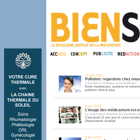
15 juin 2015
Pollution: regardons chez nous
C'est pire à l'intérieur qu'à l'extérieur
Entre moisissures, acariens et solvant
pollution sévit le plus
9 juin 2015
L'image des médicament est-e
Le Leem veut remettre les pendules à
C'est jeudi 11 juin que le Leem rendra 
Observatoire sociétal
9 juin 2015