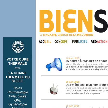
16 juin 2015
35 heures à l'AP-HP: on effac
Martin Hirsch veut tout reprprendre à 
Le directeur des hôpitaux parisiens p
lesquelles se trouvent les négociation
16 juin 2015
Des médecins plus nombreux e
L'Ordre rend public son atlas de la d
Des chiffres en trompe l’œil qui masque
une densité médicale disparate
15 juin 2015