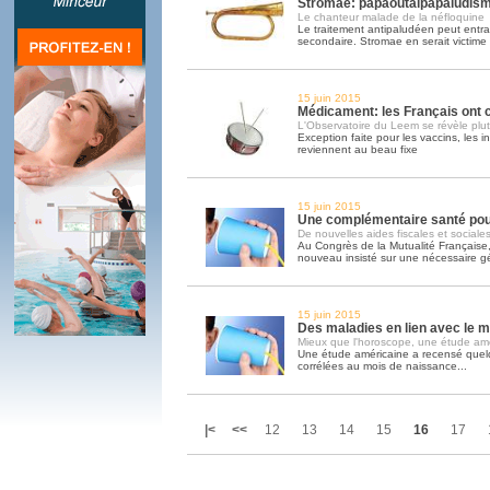
Stromae: papaoutaipapaludis
Le chanteur malade de la néfloquine
Le traitement antipaludéen peut entrai
secondaire. Stromae en serait victime
15 juin 2015
Médicament: les Français ont 
L'Observatoire du Leem se révèle plut
Exception faite pour les vaccins, les 
reviennent au beau fixe
15 juin 2015
Une complémentaire santé pour
De nouvelles aides fiscales et sociale
Au Congrès de la Mutualité Française
nouveau insisté sur une nécessaire gé
15 juin 2015
Des maladies en lien avec le 
Mieux que l'horoscope, une étude am
Une étude américaine a recensé quel
corrélées au mois de naissance...
|<
<<
12
13
14
15
16
17