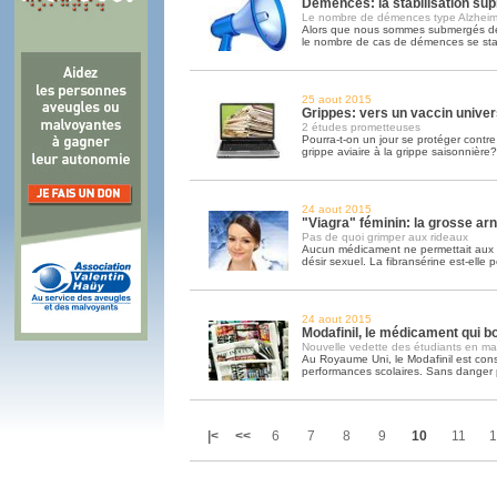
Démences: la stabilisation sup
Le nombre de démences type Alzheime
Alors que nous sommes submergés de 
le nombre de cas de démences se sta
25 aout 2015
Grippes: vers un vaccin univer
2 études prometteuses
Pourra-t-on un jour se protéger contre 
grippe aviaire à la grippe saisonnière?
24 aout 2015
"Viagra" féminin: la grosse ar
Pas de quoi grimper aux rideaux
Aucun médicament ne permettait aux 
désir sexuel. La fibransérine est-elle p
24 aout 2015
Modafinil, le médicament qui bo
Nouvelle vedette des étudiants en mal
Au Royaume Uni, le Modafinil est co
performances scolaires. Sans danger par
|<
<<
6
7
8
9
10
11
1