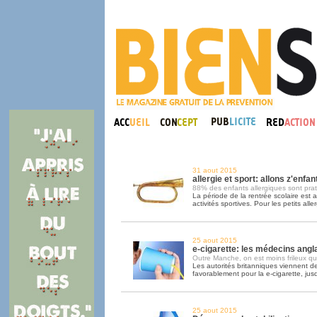
31 aout 2015
allergie et sport: allons z'enfant
88% des enfants allergiques sont pra
La période de la rentrée scolaire est au
activités sportives. Pour les petits alle
25 aout 2015
e-cigarette: les médecins angla
Outre Manche, on est moins frileux qu'
Les autorités britanniques viennent d
favorablement pour la e-cigarette, jus
25 aout 2015