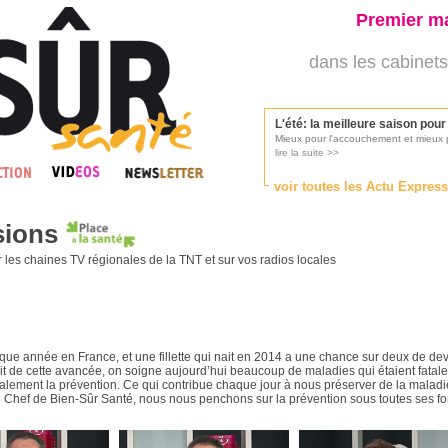
Premier ma
dans les cabinets
L'été: la meilleure saison pou
Mieux pour l'accouchement et mieux p
lire la suite >>
voir toutes les Actu Expres
Les médecins appelés à se pr
sions
Consultés par l'Ordre des médecins, p
lire la suite >>
 les chaines TV régionales de la TNT et sur vos radios locales
Une campagne de pub pour ai
La pub au service des praticiens?
lire la suite >>
e année en France, et une fillette qui nait en 2014 a une chance sur deux de dev
 de cette avancée, on soigne aujourd’hui beaucoup de maladies qui étaient fatales
également la prévention. Ce qui contribue chaque jour à nous préserver de la maladie
DMP, l'Arlésienne va devenir r
 Chef de Bien-Sûr Santé, nous nous penchons sur la prévention sous toutes ses for
Déploiement prévu au 4ème trimestr
lire la suite >>