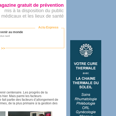
gazine gratuit de prévention
mis à la disposition du public
 médicaux et les lieux de santé
Actu Express
r venir au monde
lus tard
s >>
ononcer sur le système de santé
as par le ministère...
mer son médecin
enir centenaire. Les progrès de la
 hier. Mais parmi les facteurs
 fait partie des facteurs d’allongement de
éalité
mes, de la plus primaire à la gestion des
e 2016