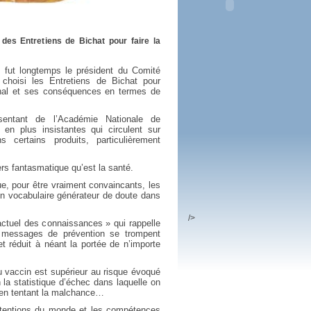
 plus en 2016
fs n'a pas été inutile
des Entretiens de Bichat pour faire la
 fut longtemps le président du Comité
choisi les Entretiens de Bichat pour
nal et ses conséquences en termes de
sentant de l’Académie Nationale de
en plus insistantes qui circulent sur
ns certains produits, particulièrement
ers fantasmatique qu’est la santé.
ue, pour être vraiment convaincants, les
 vocabulaire générateur de doute dans
/>
 actuel des connaissances » qui rappelle
s messages de prévention se trompent
t réduit à néant la portée de n’importe
u vaccin est supérieur au risque évoqué
 la statistique d’échec dans laquelle on
r en tentant la malchance…
intentions du monde et les compétences