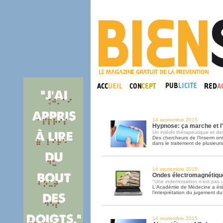
14 septembre 2015
Hypnose: ça marche et l
Un intérêt thérapeutique et des
Des chercheurs de l'Inserm ont 
dans le traitement de plusieur
14 septembre 2015
Ondes électromagnétique
"Une indemnisation n'est pas u
L'Académie de Médecine a ét
l’interprétation du jugement d
14 septembre 2015