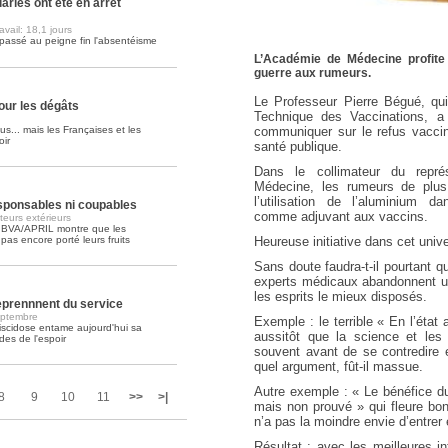
ariés ont été en arrêt
vail: 18,1 jours
Soins palliatifs: 40 millions de
passé au peigne fin l'absentéisme
La journée mondiale des soins palliati
L’Académie de Médecine profite 
lire la suite >>
guerre aux rumeurs.
Le Professeur Pierre Bégué, qui
ur les dégâts
Technique des Vaccinations, a 
communiquer sur le refus vacci
us... mais les Françaises et les
oir
santé publique.
Dans le collimateur du repré
Médecine, les rumeurs de plus 
l’utilisation de l’aluminium da
esponsables ni coupables
comme adjuvant aux vaccins.
eurs extérieurs
 BVA/APRIL montre que les
Heureuse initiative dans cet univ
as encore porté leurs fruits
Sans doute faudra-t-il pourtant q
experts médicaux abandonnent un
les esprits le mieux disposés.
reprennnent du service
eptembre
Exemple : le terrible « En l’état
iscidose entame aujourd'hui sa
aussitôt que la science et le
es de l'espoir
souvent avant de se contredire e
quel argument, fût-il massue.
Autre exemple : « Le bénéfice d
8
9
10
11
>>
>|
mais non prouvé » qui fleure bon
n’a pas la moindre envie d’entre
Résultat : avec les meilleures 