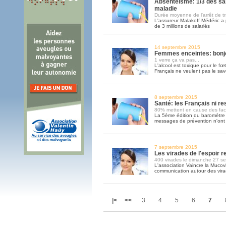
Absentéisme: 1/3 des sal
maladie
Durée moyenne de l'arrêt de tra
L'assureur Malakoff Médéric a 
de 3 millions de salariés
14 septembre 2015
Femmes enceintes: bonjo
1 verre ça va pas...
L'alcool est toxique pour le fœt
Français ne veulent pas le sav
8 septembre 2015
Santé: les Français ni r
80% mettent en cause des fact
La 5ème édition du baromètre
messages de prévention n'ont p
7 septembre 2015
Les virades de l'espoir 
400 virades le dimanche 27 s
L'association Vaincre la Mucov
communication autour des virad
|<
<<
3
4
5
6
7