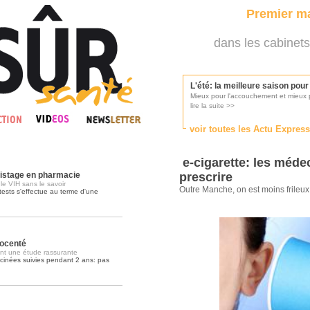
Premier ma
dans les cabinets
L'été: la meilleure saison pou
Mieux pour l'accouchement et mieux p
lire la suite >>
voir toutes les Actu Expres
Les médecins appelés à se pr
Consultés par l'Ordre des médecins, p
e-cigarette: les méde
lire la suite >>
pistage en pharmacie
prescrire
e VIH sans le savoir
Outre Manche, on est moins frileux 
tests s'effectue au terme d'une
Une campagne de pub pour ai
La pub au service des praticiens?
lire la suite >>
nocenté
t une étude rassurante
accinées suivies pendant 2 ans: pas
DMP, l'Arlésienne va devenir r
Déploiement prévu au 4ème trimestr
lire la suite >>