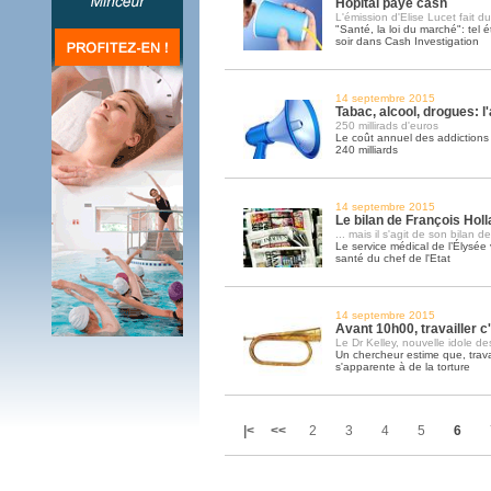
Hôpital paye cash
L'émission d'Elise Lucet fait du
"Santé, la loi du marché": tel éta
soir dans Cash Investigation
14 septembre 2015
Tabac, alcool, drogues: l
250 millirads d'euros
Le coût annuel des addictions p
240 milliards
14 septembre 2015
Le bilan de François Holla
... mais il s'agit de son bilan d
Le service médical de l’Élysée 
santé du chef de l'Etat
14 septembre 2015
Avant 10h00, travailler c'
Le Dr Kelley, nouvelle idole des
Un chercheur estime que, travai
s'apparente à de la torture
|<
<<
2
3
4
5
6