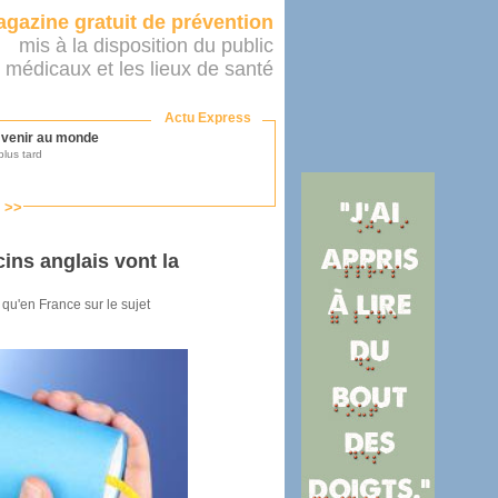
gazine gratuit de prévention
mis à la disposition du public
 médicaux et les lieux de santé
Actu Express
r venir au monde
lus tard
s >>
ononcer sur le système de santé
as par le ministère...
cins anglais vont la
qu'en France sur le sujet
mer son médecin
éalité
e 2016