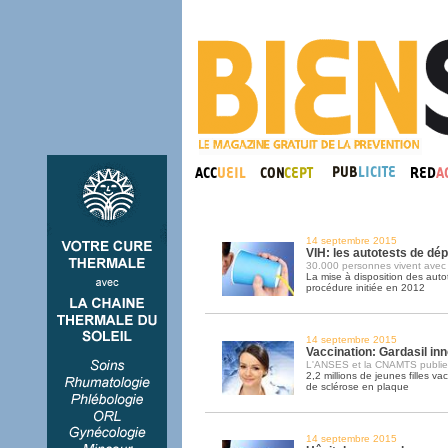
14 septembre 2015
VIH: les autotests de dé
30.000 personnes vivent avec l
La mise à disposition des auto
procédure initiée en 2012
14 septembre 2015
Vaccination: Gardasil in
L'ANSES et la CNAMTS publien
2,2 millions de jeunes filles v
de sclérose en plaque
14 septembre 2015