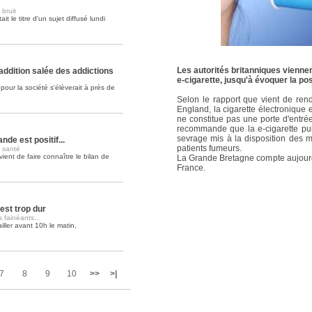
 bruit
it le titre d'un sujet diffusé lundi
Soins palliatifs: 40 millions de
La journée mondiale des soins palliati
lire la suite >>
Les autorités britanniques vienne
'addition salée des addictions
e-cigarette, jusqu'à évoquer la pos
our la société s'élèverait à près de
Selon le rapport que vient de rendr
England, la cigarette électronique
ne constitue pas une porte d'entr
recommande que la e-cigarette pui
sevrage mis à la disposition des 
nde est positif...
patients fumeurs.
e santé
vient de faire connaître le bilan de
La Grande Bretagne compte aujour
France.
est trop dur
 fainéants...
ller avant 10h le matin,
7
8
9
10
>>
>|