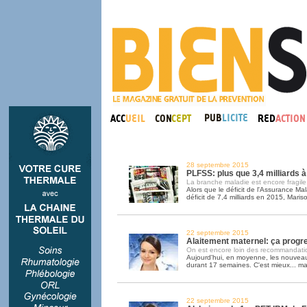
28 septembre 2015
PLFSS: plus que 3,4 milliards à
La branche maladie est encore fragile.
Alors que le déficit de l'Assurance Ma
déficit de 7,4 milliards en 2015, Maris
22 septembre 2015
Alaitement maternel: ça progr
On est encore loin des recommandatio
Aujourd'hui, en moyenne, les nouveau
durant 17 semaines. C'est mieux... m
22 septembre 2015