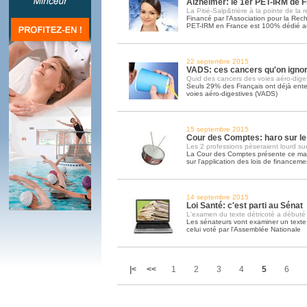
Alzheimer: le 1er PET-IRM de 
La Pitié-Salp&trière à la pointe de la 
Financé par l'Association pour la Rech
PET-IRM en France est 100% dédié a
22 septembre 2015
VADS: ces cancers qu'on igno
Quid des cancers des voies aéro-dige
Seuls 29% des Français ont déjà ente
voies aéro-digestives (VADS)
15 septembre 2015
Cour des Comptes: haro sur les
Les 2 professions pèseraient lourd su
La Cour des Comptes présente ce mar
sur l'application des lois de financeme
14 septembre 2015
Loi Santé: c'est parti au Sénat
L'examen du texte détricoté a débuté
Les sénateurs vont examiner un texte 
celui voté par l'Assemblée Nationale
|<
<<
1
2
3
4
5
6