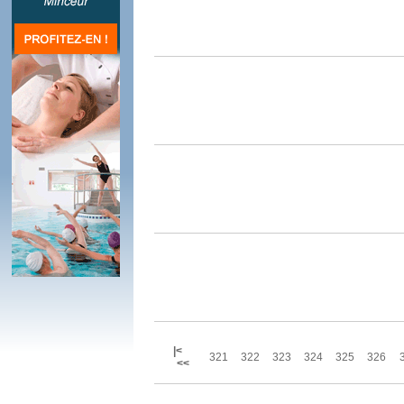
|<
321
322
323
324
325
326
<<