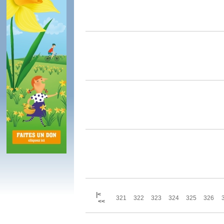
|<
321
322
323
324
325
326
<<