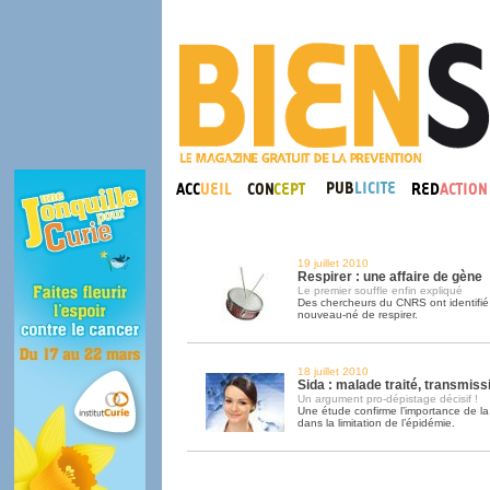
19 juillet 2010
Respirer : une affaire de gène
Le premier souffle enfin expliqué
Des chercheurs du CNRS ont identifié
nouveau-né de respirer.
18 juillet 2010
Sida : malade traité, transmiss
Un argument pro-dépistage décisif !
Une étude confirme l’importance de la
dans la limitation de l’épidémie.