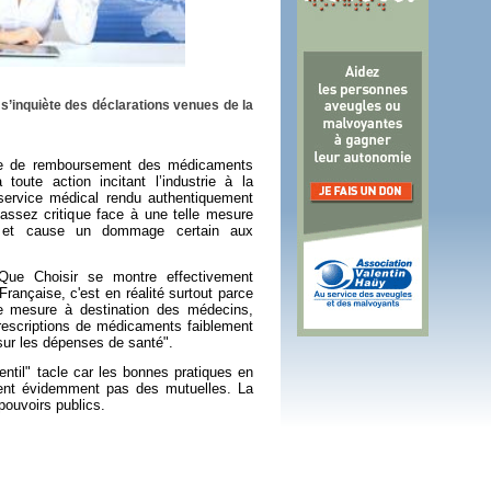
 plus en 2016
fs n'a pas été inutile
’inquiète des déclarations venues de la
ipe de remboursement des médicaments
 toute action incitant l’industrie à la
ervice médical rendu authentiquement
 assez critique face à une telle mesure
se et cause un dommage certain aux
Que Choisir se montre effectivement
 Française, c'est en réalité surtout parce
e mesure à destination des médecins,
escriptions de médicaments faiblement
sur les dépenses de santé".
entil" tacle car les bonnes pratiques en
vent évidemment pas des mutuelles. La
pouvoirs publics.