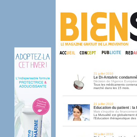
21 juillet 2010
Le Di-Antalvic condamné
Décision de l’Agence Europé
Tous les médicaments contenan
marché dans les 15 mois.
21 juillet 2010
Education du patient : l
Mais s'inquiète du financemen
La Mutualité est globalement d
l’Education thérapeutique des 
20 juillet 2010