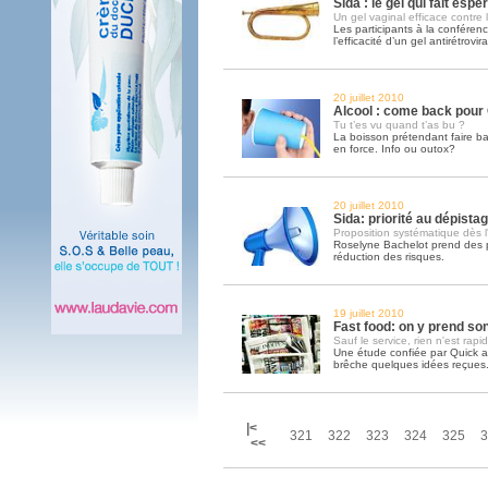
Sida : le gel qui fait espé
Un gel vaginal efficace contre 
Les participants à la confére
l’efficacité d’un gel antirétrovira
20 juillet 2010
Alcool : come back pour
Tu t’es vu quand t’as bu ?
La boisson prétendant faire bais
en force. Info ou outox?
20 juillet 2010
Sida: priorité au dépista
Proposition systématique dès 
Roselyne Bachelot prend des p
réduction des risques.
19 juillet 2010
Fast food: on y prend so
Sauf le service, rien n'est rapid
Une étude confiée par Quick 
brêche quelques idées reçues
|<
321
322
323
324
325
3
<<