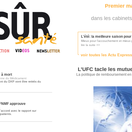
Premier ma
dans les cabinets
L'été: la meilleure saison pou
Mieux pour l'accouchement et mieux p
lire la suite >>
voir toutes les Actu Expres
Les médecins appelés à se pr
Consultés par l'Ordre des médecins, p
L’UFC tacle les mutue
lire la suite >>
 à mort
La politique de remboursement en
enne du Médicament
t du DXP vont être retirés du
Une campagne de pub pour ai
La pub au service des praticiens?
lire la suite >>
a FNMF approuve
t
'accord avec le rapport sur
patients.
DMP, l'Arlésienne va devenir r
Déploiement prévu au 4ème trimestr
lire la suite >>