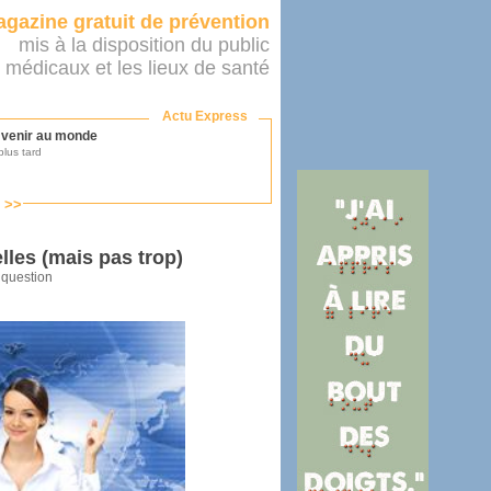
gazine gratuit de prévention
mis à la disposition du public
 médicaux et les lieux de santé
Actu Express
r venir au monde
lus tard
s >>
ononcer sur le système de santé
as par le ministère...
lles (mais pas trop)
 question
mer son médecin
éalité
e 2016