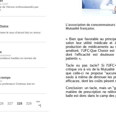
rer
le VIH?
nce de Vienne enthousiasmés par
Soins palliatifs: 40 millions de
l.
La journée mondiale des soins palliati
lire la suite >>
L'association de consommateurs s
 Outox
Mutualité française.
ser le taux d’alcool fait un retour
« Bien que favorable au princ
selon leur utilité médicale et à
production de
médicaments
au s
amélioré, l’UFC-Que Choisir est
ge
dont l’efficacité est douteu
l'automne
patients »,
ositions hardies en termes de
Tacle ou pas tacle? Si l'UFC-
critique vis à vis de la Mutualité
que celle-ci ne propose "aucun
seuls à même de diminuer les pr
n temps
efficaces, dont les coûts pèsent 
e!
au professeur Corbeau bat en
.
Conclusion: un tacle, mais un "g
matière de prescription ne relè
balle est donc dans le camp des 
>>
26
327
328
329
>|