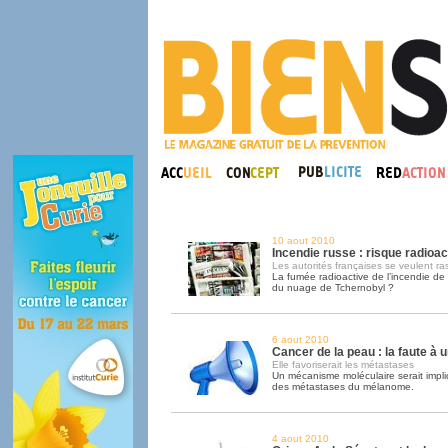
10 aout 2010
Incendie russe : risque radioact
Les autorités françaises se veulent ra
La fumée radioactive de l’incendie de 
du nuage de Tchernobyl ?
6 aout 2010
Cancer de la peau : la faute à 
Elle favoriserait les métastases
Un mécanisme moléculaire serait impli
des métastases du mélanome.
4 aout 2010