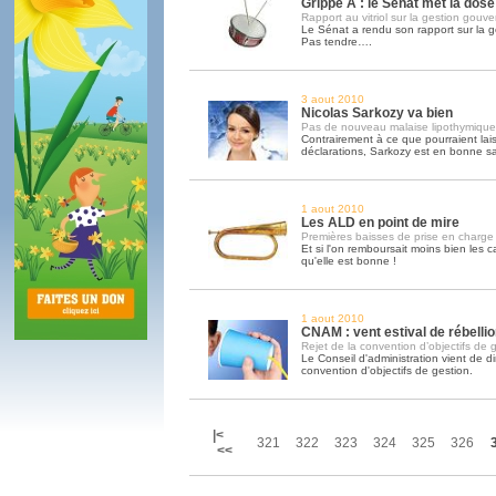
Grippe A : le Sénat met la dose
Rapport au vitriol sur la gestion gouv
Le Sénat a rendu son rapport sur la g
Pas tendre….
3 aout 2010
Nicolas Sarkozy va bien
Pas de nouveau malaise lipothymiqu
Contrairement à ce que pourraient lais
déclarations, Sarkozy est en bonne s
1 aout 2010
Les ALD en point de mire
Premières baisses de prise en charg
Et si l'on remboursait moins bien les 
qu'elle est bonne !
1 aout 2010
CNAM : vent estival de rébellio
Rejet de la convention d’objectifs de 
Le Conseil d'administration vient de d
convention d'objectifs de gestion.
|<
321
322
323
324
325
326
<<