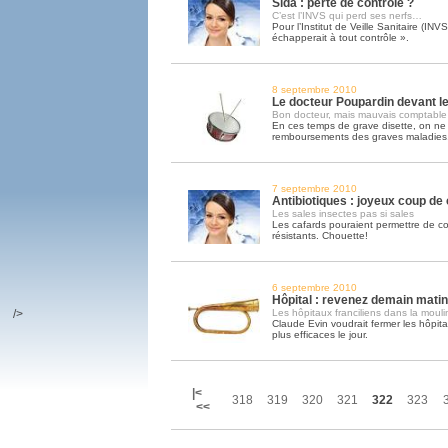
Sida : perte de contrôle ?
C’est l’INVS qui perd ses nerfs…
Pour l’Institut de Veille Sanitaire (INV
échapperait à tout contrôle ».
8 septembre 2010
Le docteur Poupardin devant l
Bon docteur, mais mauvais comptable
En ces temps de grave disette, on ne 
remboursements des graves maladies
7 septembre 2010
Antibiotiques : joyeux coup de
Les sales insectes pas si sales
Les cafards pouraient permettre de c
résistants. Chouette!
6 septembre 2010
Hôpital : revenez demain mati
/>
Les hôpitaux franciliens dans la moul
Claude Evin voudrait fermer les hôpitau
plus efficaces le jour.
|<
318
319
320
321
322
323
<<