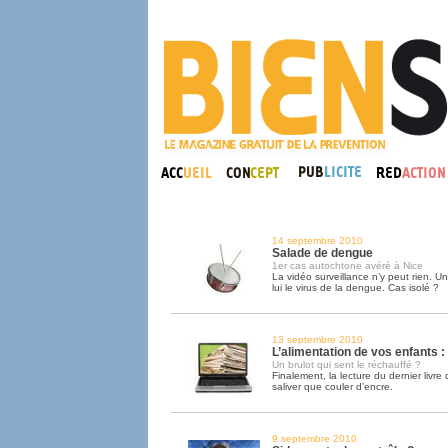
14 septembre 2010
Salade de dengue
1er cas autochtone avéré à Nice
La vidéo surveillance n’y peut rien. U
lui le virus de la dengue. Cas isolé ?
13 septembre 2010
L’alimentation de vos enfants :
Un brulot qui sent le réchauffé ?
Finalement, la lecture du dernier livre
saliver que couler d’encre.
9 septembre 2010