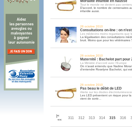
Mortalité infantile en hausse
Tout le monde ne devient pas centen
D’accord, le nombre de centenaires au
infantile aussi.
26 octobre 2010
Consultations on-line : on n’es
Les médecins moins regardants que le
La légalisation des consultations médic
bruit. Moins que pour les vétérinaires 
26 octobre 2010
Maternité : Bachelot part pou
La Ministre d’accord avec l’Europe
On n’avait entendu que Nadine Morano,
d’entendre Roselyne Bachelot, qui est
26 octobre 2010
Pas beau le débit de LED
Alerte sur les diodes électroluminesce
Les LED présentent un risque pour la 
vient de sortir…
|<
311
312
313
314
315
316
<<