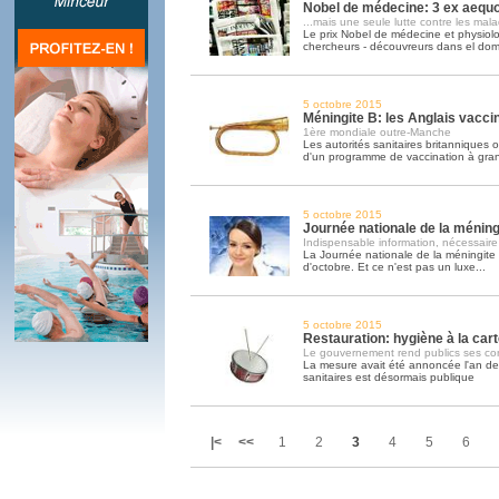
Nobel de médecine: 3 ex aequo.
...mais une seule lutte contre les mala
Le prix Nobel de médecine et physiol
chercheurs - découvreurs dans el do
5 octobre 2015
Méningite B: les Anglais vacc
1ère mondiale outre-Manche
Les autorités sanitaires britanniques 
d'un programme de vaccination à gra
5 octobre 2015
Journée nationale de la méning
Indispensable information, nécessaire
La Journée nationale de la méningite
d'octobre. Et ce n'est pas un luxe...
5 octobre 2015
Restauration: hygiène à la cart
Le gouvernement rend publics ses cont
La mesure avait été annoncée l'an dern
sanitaires est désormais publique
|<
<<
1
2
3
4
5
6