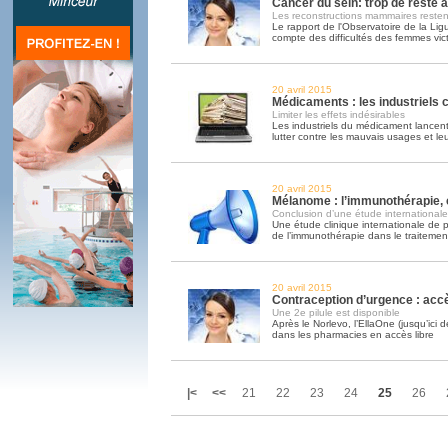
Cancer du sein: trop de reste 
Les reconstructions mammaires reste
Le rapport de l'Observatoire de la Lig
compte des difficultés des femmes vic
20 avril 2015
Médicaments : les industriels
Limiter les effets indésirables
Les industriels du médicament lance
lutter contre les mauvais usages et l
20 avril 2015
Mélanome : l’immunothérapie,
Conclusion d’une étude internationale
Une étude clinique internationale de p
de l’immunothérapie dans le traiteme
20 avril 2015
Contraception d’urgence : accè
Une 2e pilule est disponible
Après le Norlevo, l’EllaOne (jusqu’ici dé
dans les pharmacies en accès libre
|<
<<
21
22
23
24
25
26