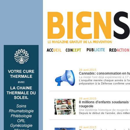
28 avril 2015
Cannabis: consommation en ha
La moitié l'ont déjà expérimenté à 17
L'enquête menée chaque année à l'oc
préparation à la Défense confirme un
28 avril 2015
8 millions d'enfants soudanais
rougeole
Une épidémie historique de rougeole
Depuis le début de l'année, des millie
28 avril 2015