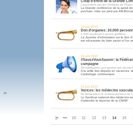
Coup d'envoi de la Grande Con
Lancement par les ministres de l'Educ
La Grande conférence de la santé doit
prochain, mise sur pied par AM.Brocas 
22 juin 2015
Don d'organes: 20.000 personn
5.500 seulement seront greffées
La Journée d'information sur le don d'
est nécessaire de faire savoir si l'on v
22 juin 2015
#SavezVousSauver: la Fédérati
campagne
Sensibilisation aux gestes qui sauven
A la veille des départs en vacances, 
Cardiologie communique
22 juin 2015
Varices: les médecins vasculai
/>
Ils demandent le remboursement de l'
Le Syndicat national des médecins va
d'attendre la réponse de la CNAM
|<
<<
10
11
12
13
14
15