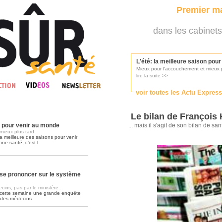
Premier ma
dans les cabinets
L'été: la meilleure saison pou
Mieux pour l'accouchement et mieux p
lire la suite >>
voir toutes les Actu Expres
Les médecins appelés à se pr
Consultés par l'Ordre des médecins, p
Le bilan de François H
lire la suite >>
n pour venir au monde
... mais il s'agit de son bilan de san
mieux plus tard
a meilleure des saisons pour venir
nne santé, c'est l
Une campagne de pub pour ai
La pub au service des praticiens?
lire la suite >>
se prononcer sur le système
ins, pas par le ministère...
 cette semaine une grande enquête
DMP, l'Arlésienne va devenir r
 des médecins
Déploiement prévu au 4ème trimestr
lire la suite >>