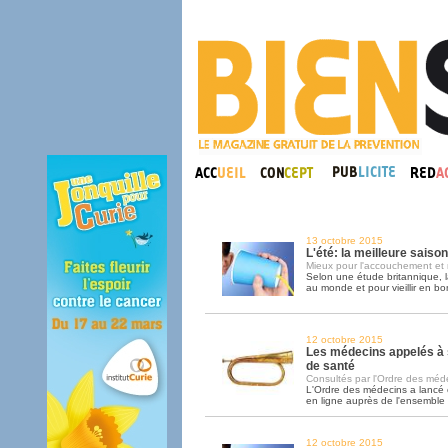
13 octobre 2015
L'été: la meilleure saiso
Mieux pour l'accouchement et 
Selon une étude britannique, l
au monde et pour vieillir en bo
12 octobre 2015
Les médecins appelés à 
de santé
Consultés par l'Ordre des médec
L'Ordre des médecins a lancé
en ligne auprès de l'ensemble
12 octobre 2015