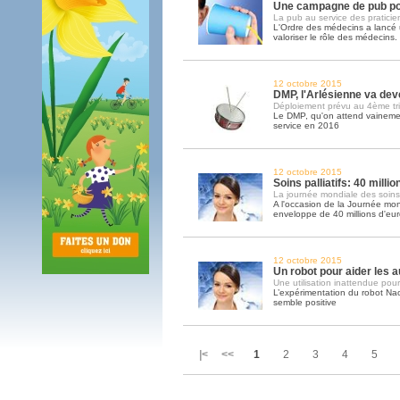
Une campagne de pub po
La pub au service des praticie
L'Ordre des médecins a lanc
valoriser le rôle des médecins
12 octobre 2015
DMP, l'Arlésienne va deve
Déploiement prévu au 4ème tr
Le DMP, qu'on attend vainemen
service en 2016
12 octobre 2015
Soins palliatifs: 40 milli
La journée mondiale des soins pa
A l'occasion de la Journée mond
enveloppe de 40 millions d'eu
12 octobre 2015
Un robot pour aider les a
Une utilisation inattendue pour
L’expérimentation du robot Na
semble positive
|< <<
1
2
3
4
5