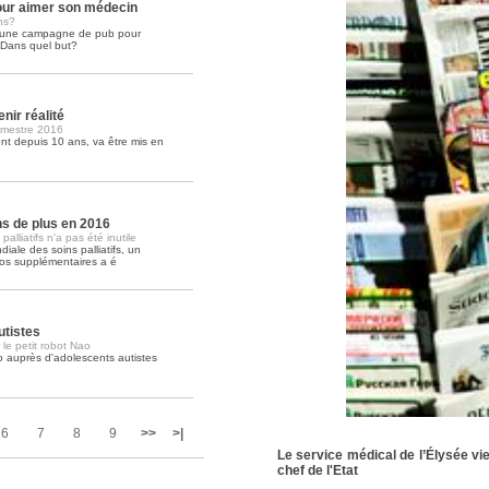
ur aimer son médecin
ns?
é une campagne de pub pour
Soins palliatifs: 40 millions de
. Dans quel but?
La journée mondiale des soins palliati
lire la suite >>
nir réalité
imestre 2016
t depuis 10 ans, va être mis en
ons de plus en 2016
lliatifs n'a pas été inutile
iale des soins palliatifs, un
ros supplémentaires a é
utistes
 le petit robot Nao
o auprès d'adolescents autistes
6
7
8
9
>>
>|
Le service médical de l’Élysée vie
chef de l'Etat